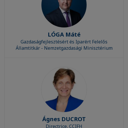
LÓGA Máté
Gazdaságfejlesztésért és Iparért Felelős
Államtitkár - Nemzetgazdasági Minisztérium
Ágnes DUCROT
Directrice, CCIFH