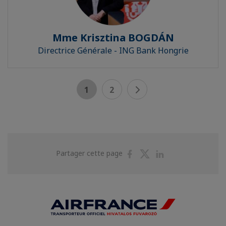
Mme Krisztina BOGDÁN
Directrice Générale - ING Bank Hongrie
1
2
Partager
Partager
Partager
Partager cette page
sur
sur
sur
Facebook
Twitter
Linkedin