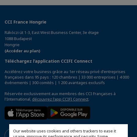
CCI France Hongrie
Rákóczi út 1-3, East West Business Center, 3e étage
1088 Budapest
Hongrie
(Accéder au plan)
Téléchargez l’application CCIFI Connect
Accélérez votre business grâce au 1er réseau privé d'entreprises
françaises dans 95 pays : 120 chambres | 33 000 entreprises | 4 000
événements | 300 comités | 1 200 avantages exclusifs
Réservée exclusivement aux membres des CCI Françaises à
l'International,
découvrez l'app CCIFI Connect
.
Our website uses cookies and others trackers to ease it
usage, improve its performance and security. Some