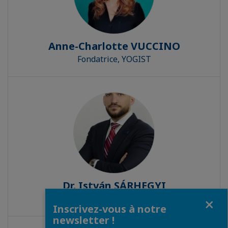
Anne-Charlotte VUCCINO
Fondatrice, YOGIST
Dr. István SÁRHEGYI
CEO - 4iG Space and Technology Zrt.
Fermer
Inscrivez-vous à notre
newsletter !