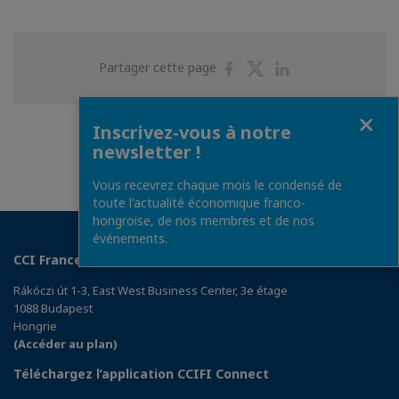
Partager
Partager
Partager
Partager cette page
sur
sur
sur
Facebook
Twitter
Linkedin
Fermer
Inscrivez-vous à notre
newsletter !
Vous recevrez chaque mois le condensé de
toute l'actualité économique franco-
hongroise, de nos membres et de nos
événements.
CCI France Hongrie
Rákóczi út 1-3, East West Business Center, 3e étage
1088 Budapest
Hongrie
(Accéder au plan)
Téléchargez l’application CCIFI Connect