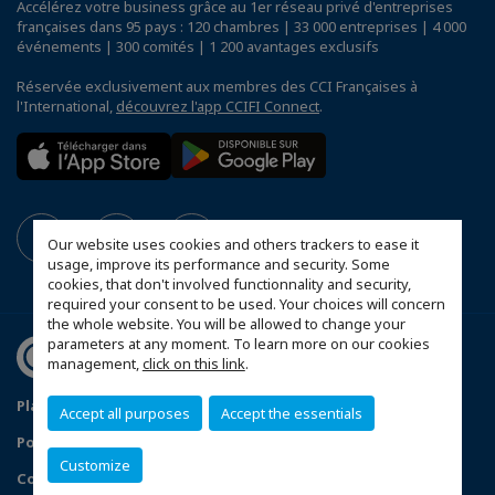
Accélérez votre business grâce au 1er réseau privé d'entreprises
françaises dans 95 pays : 120 chambres | 33 000 entreprises | 4 000
événements | 300 comités | 1 200 avantages exclusifs
Réservée exclusivement aux membres des CCI Françaises à
l'International,
découvrez l'app CCIFI Connect
.
Our website uses cookies and others trackers to ease it
usage, improve its performance and security. Some
cookies, that don't involved functionnality and security,
required your consent to be used. Your choices will concern
the whole website. You will be allowed to change your
parameters at any moment. To learn more on our cookies
management,
click on this link
.
Plan du site
Mentions légales
Accept all purposes
Accept the essentials
Politique de confidentialité
Newsletter
Customize
Configurer vos préférences cookies