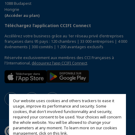
1088 Budapest
Hongrie
(Accéder au plan)
Téléchargez l’application CCIFI Connect
Accélérez votre business grâce au 1er réseau privé d'entreprises
françaises dans 95 pays : 120 chambres | 33 000 entreprises | 4 000
événements | 300 comités | 1 200 avantages exclusifs
Réservée exclusivement aux membres des CCI Françaises à
l'International,
découvrez l'app CCIFI Connect
.
Our website uses cookies and others trackers to ease it
usage, improve its performance and security. Some
cookies, that don't involved functionnality and security,
required your consent to be used. Your choices will concern
the whole website. You will be allowed to change your
parameters at any moment. To learn more on our cookies
management,
click on this link
.