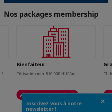
Nos packages membership
Bienfaiteur
Gra
 /
Côtisation min. 810 000 HUF/an
Chif
CHOISIR - 810 000 HUF/AN
Fermer
Inscrivez-vous à notre
newsletter !