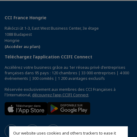
CCI France Hongrie
Rákóczi út 1-3, East West Business Center, 3e étage
1088 Budapest
Hongrie
(Accéder au plan)
Téléchargez l’application CCIFI Connect
Accélérez votre business grâce au 1er réseau privé d'entreprises
françaises dans 95 pays : 120 chambres | 33 000 entreprises | 4 000
événements | 300 comités | 1 200 avantages exclusifs
Réservée exclusivement aux membres des CCI Françaises à
l'International,
découvrez l'app CCIFI Connect
.
Our website uses cookies and others trackers to ease it