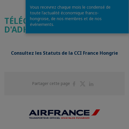
Vous recevrez chaque mois le condensé de
toute l'actualité économique franco-
TÉLÉCHARGEZ LA FICHE
hongroise, de nos membres et de nos
événements.
D'ADHÉSION 2026
Consultez les Statuts de la CCI France Hongrie
Partager
Partager
Partager
Partager cette page
sur
sur
sur
Facebook
Twitter
Linkedin