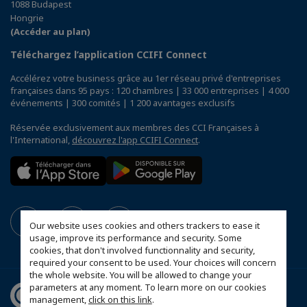
1088 Budapest
Hongrie
(Accéder au plan)
Téléchargez l’application CCIFI Connect
Accélérez votre business grâce au 1er réseau privé d'entreprises
françaises dans 95 pays : 120 chambres | 33 000 entreprises | 4 000
événements | 300 comités | 1 200 avantages exclusifs
Réservée exclusivement aux membres des CCI Françaises à
l'International,
découvrez l'app CCIFI Connect
.
Our website uses cookies and others trackers to ease it
usage, improve its performance and security. Some
cookies, that don't involved functionnality and security,
required your consent to be used. Your choices will concern
the whole website. You will be allowed to change your
parameters at any moment. To learn more on our cookies
management,
click on this link
.