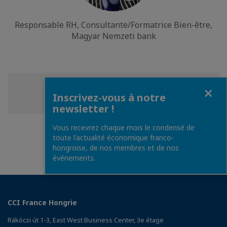
Responsable RH, Consultante/Formatrice Bien-être,
Magyar Nemzeti bank
Fermer
Partager
Partager
Partager
Partager cette page
Inscrivez-vous à notre
sur
sur
sur
newsletter !
Facebook
Twitter
Linkedin
Vous recevrez chaque mois le condensé de
toute l'actualité économique franco-
hongroise, de nos membres et de nos
événements.
CCI France Hongrie
Rákóczi út 1-3, East West Business Center, 3e étage