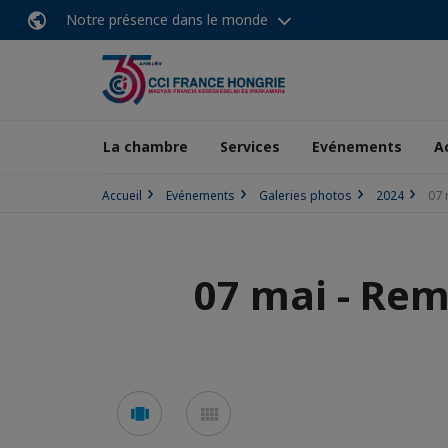
Notre présence dans le monde
La chambre
Services
Evénements
A
Accueil
Evénements
Galeries photos
2024
07 
07 mai - Rem
Voir
Voir
en
en
mode
mode