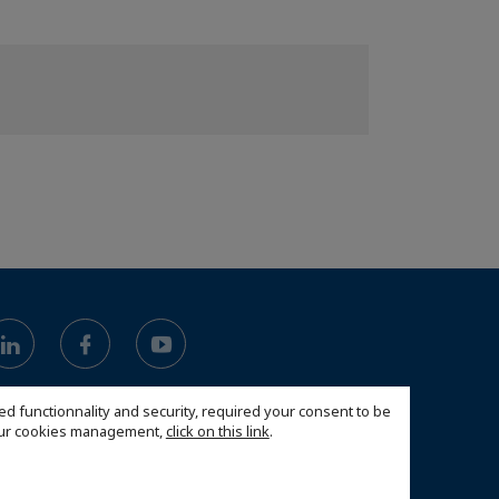
ed functionnality and security, required your consent to be
 our cookies management,
click on this link
.