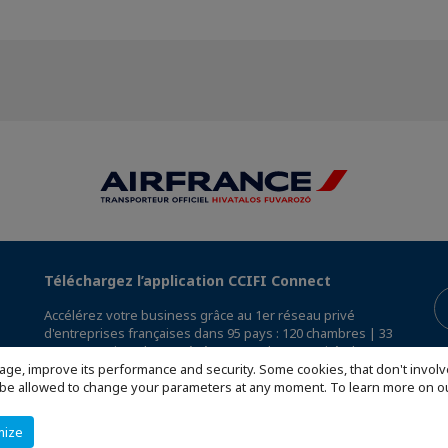
Téléchargez l’application CCIFI Connect
Accélérez votre business grâce au 1er réseau privé
d'entreprises françaises dans 95 pays : 120 chambres | 33
000 entreprises | 4 000 événements | 300 comités | 1 200
avantages exclusifs
age, improve its performance and security. Some cookies, that don't involv
ill be allowed to change your parameters at any moment. To learn more on
Réservée exclusivement aux membres des CCI Françaises
à l'International,
découvrez l'app CCIFI Connect
.
mize