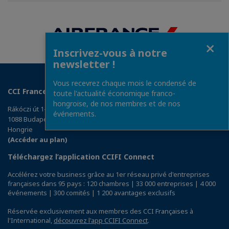
Facebook
Twitter
Linkedin
Fermer
Inscrivez-vous à notre
newsletter !
Vous recevrez chaque mois le condensé de
CCI France Hongrie
toute l'actualité économique franco-
hongroise, de nos membres et de nos
Rákóczi út 1-3, East West Business Center, 3e étage
événements.
1088 Budapest
Hongrie
(Accéder au plan)
Téléchargez l’application CCIFI Connect
Accélérez votre business grâce au 1er réseau privé d'entreprises
françaises dans 95 pays : 120 chambres | 33 000 entreprises | 4 000
événements | 300 comités | 1 200 avantages exclusifs
Réservée exclusivement aux membres des CCI Françaises à
l'International,
découvrez l'app CCIFI Connect
.