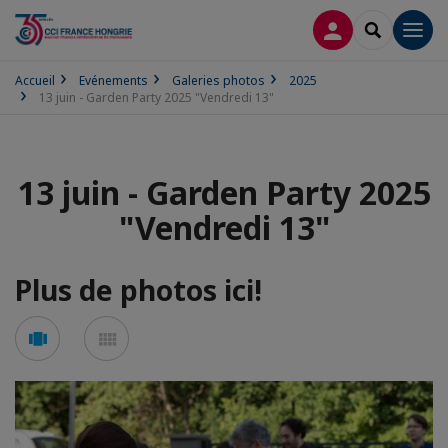
CONNEXION
RECHERCH
Men
Accueil
Evénements
Galeries photos
2025
13 juin - Garden Party 2025 "Vendredi 13"
13 juin - Garden Party 2025
"Vendredi 13"
Plus de photos ici!
Voir
Voir
en
en
mode
mode
carousel
mosaïque