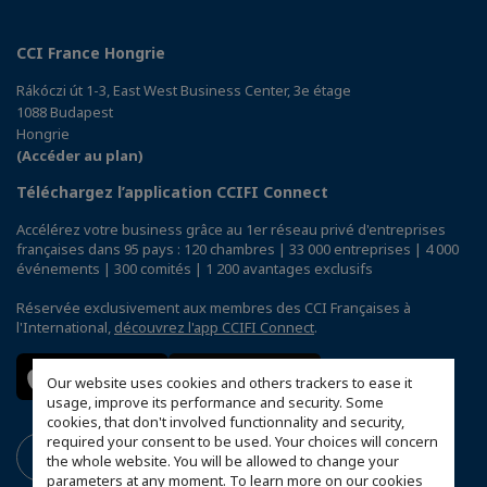
CCI France Hongrie
Rákóczi út 1-3, East West Business Center, 3e étage
1088 Budapest
Hongrie
(Accéder au plan)
Téléchargez l’application CCIFI Connect
Accélérez votre business grâce au 1er réseau privé d'entreprises
françaises dans 95 pays : 120 chambres | 33 000 entreprises | 4 000
événements | 300 comités | 1 200 avantages exclusifs
Réservée exclusivement aux membres des CCI Françaises à
l'International,
découvrez l'app CCIFI Connect
.
Our website uses cookies and others trackers to ease it
usage, improve its performance and security. Some
cookies, that don't involved functionnality and security,
required your consent to be used. Your choices will concern
the whole website. You will be allowed to change your
parameters at any moment. To learn more on our cookies