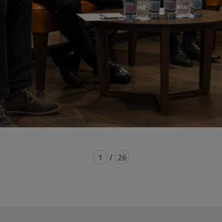
1
/
26