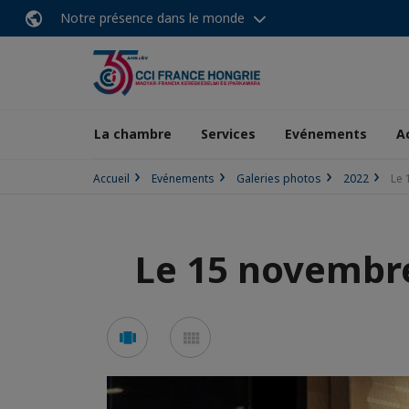
Notre présence dans le monde
La chambre
Services
Evénements
A
Accueil
Evénements
Galeries photos
2022
Le 
Le 15 novembre
Voir
Voir
en
en
mode
mode
carousel
mosaïque