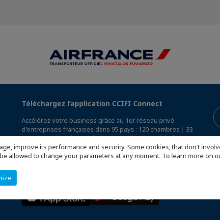
Téléchargez l’application CCIFI Connect
Accélérez votre business grâce au 1er réseau privé
d'entreprises françaises dans 95 pays : 120 chambres | 33
000 entreprises | 4 000 événements | 300 comités | 1 200
avantages exclusifs
age, improve its performance and security. Some cookies, that don't involv
ill be allowed to change your parameters at any moment. To learn more on
Réservée exclusivement aux membres des CCI Françaises
à l'International,
découvrez l'app CCIFI Connect
.
mize