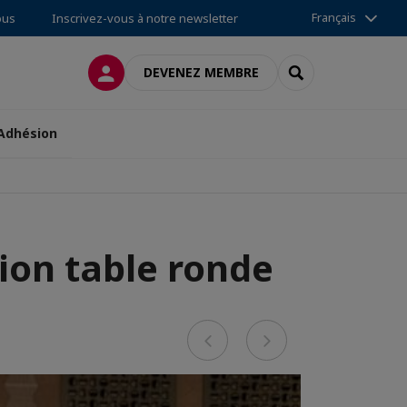
Français
ous
Inscrivez-vous à notre newsletter
CONNEXION
RECHERCHER
DEVENEZ MEMBRE
Adhésion
ion table ronde
Previous
Next