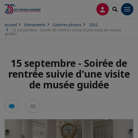
CONNEXION
RECHERCH
Men
Accueil
Evénements
Galeries photos
2022
15 septembre - Soirée de rentrée suivie d'une visite de musée
guidée
15 septembre - Soirée de
rentrée suivie d'une visite
de musée guidée
Voir
Voir
en
en
mode
mode
carousel
mosaïque