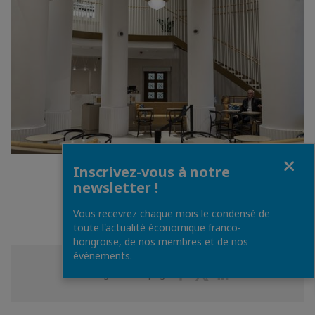
Fermer
Inscrivez-vous à notre
1
/
29
newsletter !
Vous recevrez chaque mois le condensé de
toute l'actualité économique franco-
hongroise, de nos membres et de nos
événements.
Partager
Partager
Partager
Partager cette page
sur
sur
sur
Facebook
Twitter
Linkedin