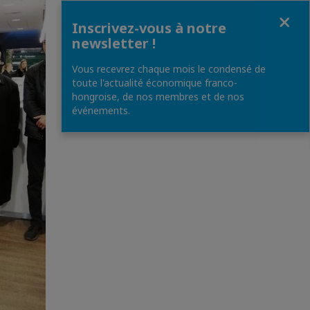
Fermer
Inscrivez-vous à notre
newsletter !
Vous recevrez chaque mois le condensé de
toute l'actualité économique franco-
hongroise, de nos membres et de nos
événements.