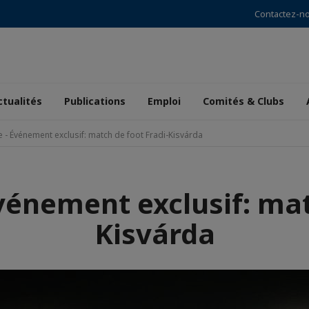
Contactez-n
ctualités
Publications
Emploi
Comités & Clubs
- Événement exclusif: match de foot Fradi-Kisvárda
énement exclusif: mat
Kisvárda