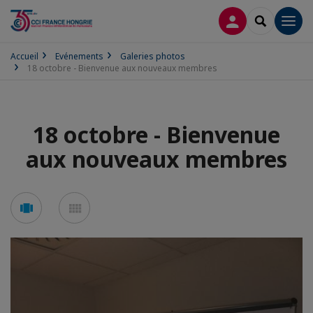
CONNEXION
RECHERCH
Men
Accueil
Evénements
Galeries photos
18 octobre - Bienvenue aux nouveaux membres
18 octobre - Bienvenue
aux nouveaux membres
Voir
Voir
en
en
mode
mode
carousel
mosaïque