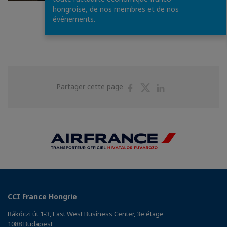
hongroise, de nos membres et de nos
1
/
4
événements.
Partager
Partager
Partager
Partager cette page
sur
sur
sur
Facebook
Twitter
Linkedin
CCI France Hongrie
Rákóczi út 1-3, East West Business Center, 3e étage
1088 Budapest