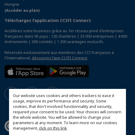
Hongrie
(Accéder au plan)
Téléchargez l’application CCIFI Connect
Accélérez votre business grâce au 1er réseau privé d'entreprises
françaises dans 95 pays : 120 chambres | 33 000 entreprises | 4 000
événements | 300 comités | 1 200 avantages exclusifs
Réservée exclusivement aux membres des CCI Françaises à
l'International,
découvrez l'app CCIFI Connect
.
Our website uses cookies and others trackers to ease it
usage, improve its performance and security. Some
cookies, that don't involved functionnality and security,
required your consent to be used. Your choices will concern
the whole website. You will be allowed to change your
parameters at any moment. To learn more on our cookies
management,
click on this link
.