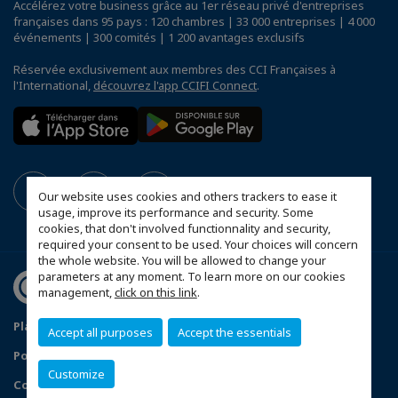
Accélérez votre business grâce au 1er réseau privé d'entreprises
françaises dans 95 pays : 120 chambres | 33 000 entreprises | 4 000
événements | 300 comités | 1 200 avantages exclusifs
Réservée exclusivement aux membres des CCI Françaises à
l'International,
découvrez l'app CCIFI Connect
.
Our website uses cookies and others trackers to ease it
usage, improve its performance and security. Some
cookies, that don't involved functionnality and security,
required your consent to be used. Your choices will concern
the whole website. You will be allowed to change your
parameters at any moment. To learn more on our cookies
management,
click on this link
.
Plan du site
Mentions légales
Accept all purposes
Accept the essentials
Politique de confidentialité
Newsletter
Customize
Configurer vos préférences cookies