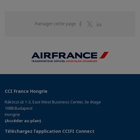
Partager
Partager
Partager
Partager cette page
sur
sur
sur
Facebook
Twitter
Linkedin
CCI France Hongrie
Rákóczi út 1-3, East West Business Center, 3e étage
1088 Budapest
Hongrie
(Accéder au plan)
Téléchargez l’application CCIFI Connect