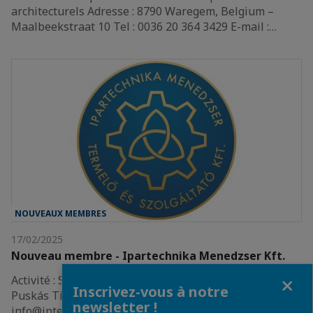
architecturels Adresse : 8790 Waregem, Belgium –
Maalbeekstraat 10 Tel : 0036 20 364 3429 E-mail :…
NOUVEAUX MEMBRES
17/02/2025
Nouveau membre - Ipartechnika Menedzser Kft.
Fermer
Activité : Services industriels Adresse : 9027 Győr,
Inscrivez-vous à notre
Puskás Tivadar út 8. Tel : 00 36 96 513 480 E-mail :
newsletter !
info@iptech.hu Web: www.iptech.hu