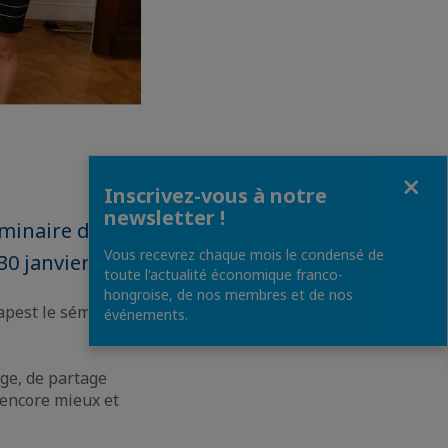
Fermer
Inscrivez-vous à notre
newsletter !
éminaire des
Vous recevrez chaque mois le condensé de
0 janvier).
toute l'actualité économique franco-
hongroise, de nos membres et de nos
dapest le séminaire
événements.
ge, de partage
 encore mieux et