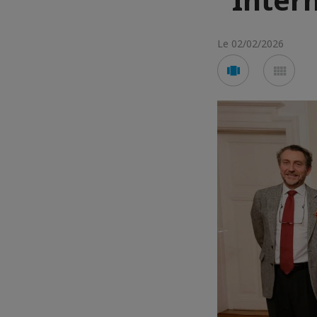
Le 02/02/2026
Voir
Voir
en
en
mode
mod
carousel
mos