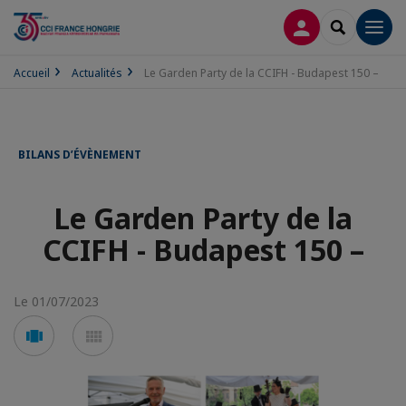
CONNEXION
RECHERCH
Men
Accueil
Actualités
Le Garden Party de la CCIFH - Budapest 150 –
BILANS D’ÉVÈNEMENT
Le Garden Party de la
CCIFH - Budapest 150 –
Le 01/07/2023
Voir
Voir
en
en
mode
mode
carousel
mosaïque