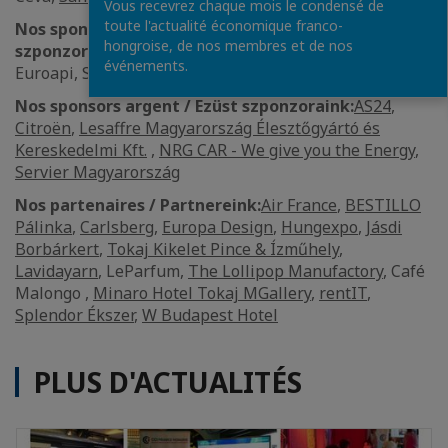
Vous recevrez chaque mois le condensé de
toute l'actualité économique franco-
Nos sponsors vermeil / Bíbor
hongroise, de nos membres et de nos
szponzoraink:
Bonduelle
,
Equans Magyarország Kft.
,
événements.
Euroapi, Spie Hungaria
Nos sponsors argent / Ezüst szponzoraink:
AS24
,
Citroën
,
Lesaffre Magyarország Élesztőgyártó és
Kereskedelmi Kft.
,
NRG CAR - We give you the Energy
,
Servier Magyarország
Nos partenaires / Partnereink:
Air France
,
BESTILLO
Pálinka
,
Carlsberg
,
Europa Design
,
Hungexpo
,
Jásdi
Borbárkert
,
Tokaj Kikelet Pince & Ízműhely
,
Lavidayarn
, LeParfum,
The Lollipop Manufactory
, Café
Malongo ,
Minaro Hotel Tokaj MGallery
,
rentIT
,
Splendor Ékszer
,
W Budapest Hotel
PLUS D'ACTUALITÉS