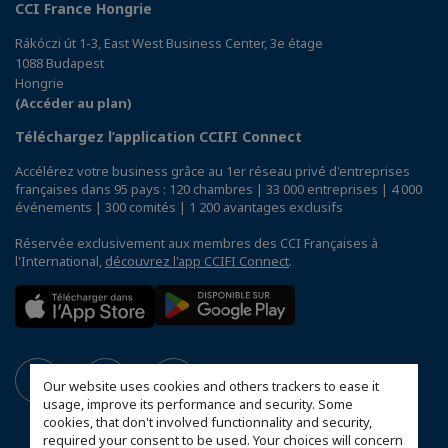
CCI France Hongrie
Rákóczi út 1-3, East West Business Center, 3e étage
1088 Budapest
Hongrie
(Accéder au plan)
Téléchargez l’application CCIFI Connect
Accélérez votre business grâce au 1er réseau privé d'entreprises
françaises dans 95 pays : 120 chambres | 33 000 entreprises | 4 000
événements | 300 comités | 1 200 avantages exclusifs
Réservée exclusivement aux membres des CCI Françaises à
l'International,
découvrez l'app CCIFI Connect
.
Our website uses cookies and others trackers to ease it
usage, improve its performance and security. Some
cookies, that don't involved functionnality and security,
required your consent to be used. Your choices will concern