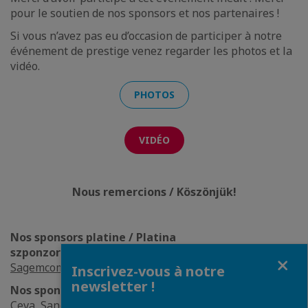
pour le soutien de nos sponsors et nos partenaires !
Si vous n’avez pas eu d’occasion de participer à notre
événement de prestige venez regarder les photos et la
vidéo.
PHOTOS
VIDÉO
Nous remercions / Köszönjük!
Nos sponsors platine / Platina
szponzoraink:
Decathlon Magyarország
,
Groupama
,
Fermer
Sagemcom Magyarország Kft.
Inscrivez-vous à notre
newsletter !
Nos sponsors or / Arany szponzoraink:
Axon' Cable
,
Ceva,
Sanofi Magyarország
,
Valeo Veszprém