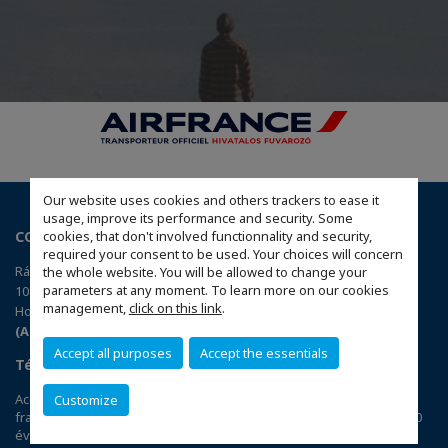
Our website uses cookies and others trackers to ease it
usage, improve its performance and security. Some
CCI France Hongrie
cookies, that don't involved functionnality and security,
required your consent to be used. Your choices will concern
Rákóczi út 1-3, East West Business Center, 3e étage
the whole website. You will be allowed to change your
parameters at any moment. To learn more on our cookies
1088 Budapest
management,
click on this link
.
Hongrie
(Accéder au plan)
Accept all purposes
Accept the essentials
Téléchargez l’application CCIFI Connect
Accélérez votre business grâce au 1er réseau privé d'entreprises
Customize
françaises dans 95 pays : 120 chambres | 33 000 entreprises | 4 000
événements | 300 comités | 1 200 avantages exclusifs