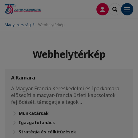
BELÉPÉS
SEARCH
Men
Magyarország
Webhelytérkép
Webhelytérkép
A Kamara
A Magyar Francia Kereskedelmi és Iparkamara
elősegíti a magyar-francia üzleti kapcsolatok
fejlődését, támogatja a tagok…
Munkatársak
Igazgatótanács
Stratégia és célkitűzések