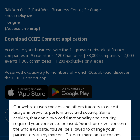
Rákóczi út 1-3, East West Business Center, 3e étage
1088 Budapest
Hongrie
(Access the map)
Download CCIFI Connect application
Accelerate your business with the 1st private network of French
companies in 95 countries: 120 Chambers | 33,000 companies | 4,000
events | 300 committees | 1,200 exclusive privileges
Reserved exclusively to members of French CCIs abroad,
discover
the CCIFI Connect app
.
Our website uses cookies and others trackers to ease it
usage, improve its performance and security. Some
cookies, that don't involved functionnality and security,
required your consent to be used. Your choices will concern
the whole website. You will be allowed to change your
parameters at any moment. To learn more on our cookies