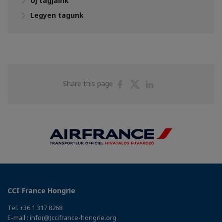
Új tagjaink
Legyen tagunk
Share
Share
Share
Share this page
on
on
on
Facebook
Twitter
Linkedin
CCI France Hongrie
Tel. +36 1 317 8268
E-mail : info(@)ccifrance-hongrie.org