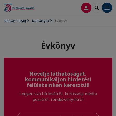
BELÉPÉS
SEARCH
Men
Magyarország
Kiadványok
Évkönyv
Évkönyv
Növelje láthatóságát,
kommunikáljon hirdetési
felületeinken keresztül!
Legyen szó hírlevélről, közösségi média
posztról, rendezvényekről