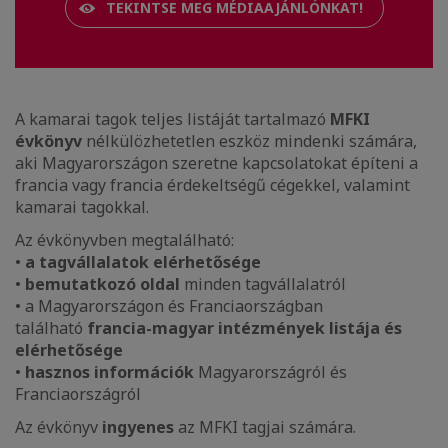
TEKINTSE MEG MÉDIAAJÁNLÓNKAT!
A kamarai tagok teljes listáját tartalmazó
MFKI
évkönyv
nélkülözhetetlen eszköz mindenki számára,
aki Magyarországon szeretne kapcsolatokat építeni a
francia vagy francia érdekeltségű cégekkel, valamint
kamarai tagokkal.
Az évkönyvben megtalálható:
•
a tagvállalatok elérhetősége
•
bemutatkozó oldal
minden tagvállalatról
• a Magyarországon és Franciaországban
található
francia-magyar intézmények listája és
elérhetősége
•
hasznos informá
ciók
Magyarországról és
Franciaországról
Az évkönyv
ingyenes
az MFKI tagjai számára.