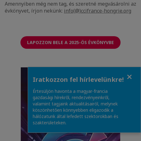
Amennyiben még nem tag, és szeretné megvásárolni az
évkönyvet, írjon nekünk:
info(@)ccifrance-hongrie.org
LAPOZZON BELE A 2025-ÖS ÉVKÖNYVBE
Close
Iratkozzon fel hírlevelünkre!
Értesüljön havonta a magyar-francia
gazdasági hírekről, rendezvényeinkről,
valamint tagjaink aktualitásairól, melynek
köszönhetően könnyebben eligazodik a
hálózatunk által lefedett szektorokban és
szakterületeken.