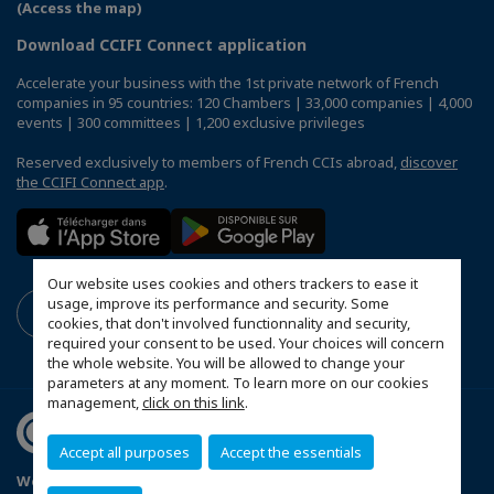
(Access the map)
Download CCIFI Connect application
Accelerate your business with the 1st private network of French
companies in 95 countries: 120 Chambers | 33,000 companies | 4,000
events | 300 committees | 1,200 exclusive privileges
Reserved exclusively to members of French CCIs abroad,
discover
the CCIFI Connect app
.
Our website uses cookies and others trackers to ease it
usage, improve its performance and security. Some
cookies, that don't involved functionnality and security,
required your consent to be used. Your choices will concern
the whole website. You will be allowed to change your
parameters at any moment. To learn more on our cookies
management,
click on this link
.
Accept all purposes
Accept the essentials
Webhelytérkép
Jogi információk
Adatvédelem
Hírlevél