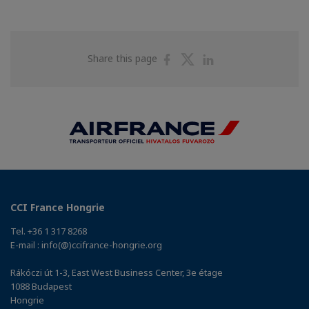
Share
Share
Share
Share this page
on
on
on
Facebook
Twitter
Linkedin
CCI France Hongrie
Tel. +36 1 317 8268
E-mail : info(@)ccifrance-hongrie.org
Rákóczi út 1-3, East West Business Center, 3e étage
1088 Budapest
Hongrie