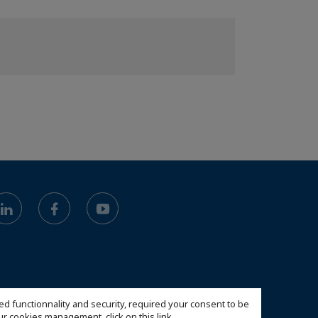
ed functionnality and security, required your consent to be
 our cookies management,
click on this link
.