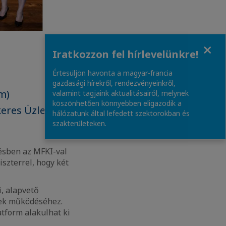
Close
Iratkozzon fel hírlevelünkre!
Értesüljön havonta a magyar-francia
gazdasági hírekről, rendezvényeinkről,
m)
valamint tagjaink aktualitásairól, melynek
köszönhetően könnyebben eligazodik a
eres Üzleti
hálózatunk által lefedett szektorokban és
szakterületeken.
sben az MFKI-val
szterrel, hogy két
i, alapvető
nek működéséhez.
atform alakulhat ki