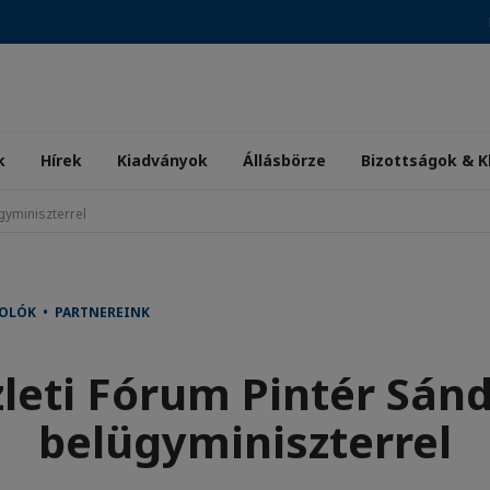
k
Hírek
Kiadványok
Állásbörze
Bizottságok & K
gyminiszterrel
OLÓK • PARTNEREINK
leti Fórum Pintér Sán
belügyminiszterrel