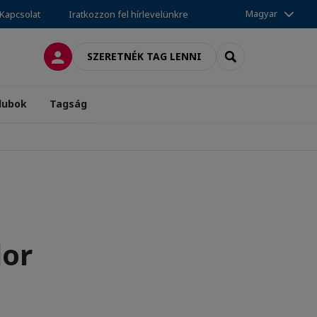
Magyar
Kapcsolat
Iratkozzon fel hírlevelünkre
BELÉPÉS
SEARCH
SZERETNÉK TAG LENNI
lubok
Tagság
dor