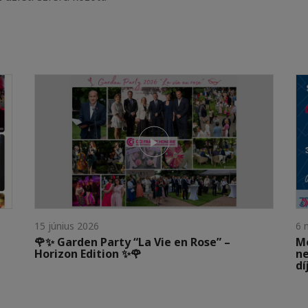
15 június 2026
6 
🌹✨ Garden Party “La Vie en Rose” –
Mé
Horizon Edition ✨🌹
ne
dí