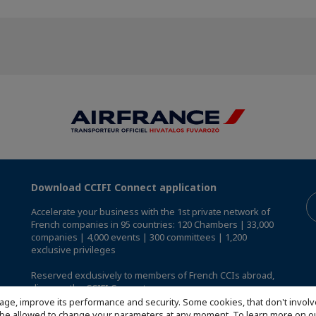
Download CCIFI Connect application
Accelerate your business with the 1st private network of
French companies in 95 countries: 120 Chambers | 33,000
companies | 4,000 events | 300 committees | 1,200
exclusive privileges
Reserved exclusively to members of French CCIs abroad,
discover the CCIFI Connect app
.
age, improve its performance and security. Some cookies, that don't involv
ill be allowed to change your parameters at any moment. To learn more on