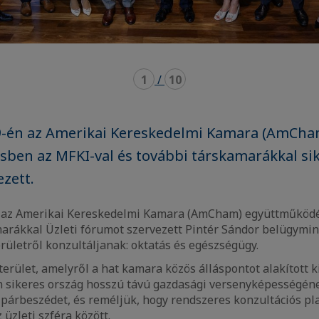
1
/
10
-én az Amerikai Kereskedelmi Kamara (AmCha
en az MFKI-val és további társkamarákkal sik
zett.
 az Amerikai Kereskedelmi Kamara (AmCham) együttműködé
arákkal Üzleti fórumot szervezett Pintér Sándor belügymini
rületről konzultáljanak: oktatás és egészségügy.
 terület, amelyről a hat kamara közös álláspontot alakított k
 sikeres ország hosszú távú gazdasági versenyképességé
 párbeszédet, és reméljük, hogy rendszeres konzultációs pl
üzleti szféra között.