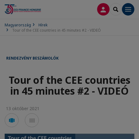
BELÉPÉS
SEARCH
Men
Magyarország
Hírek
Tour of the CEE countries in 45 minutes #2 - VIDEÓ
RENDEZVÉNY BESZÁMOLÓK
Tour of the CEE countries
in 45 minutes #2 - VIDEÓ
13 október 2021
Voir
Voir
en
en
mode
mode
carousel
mosaïque