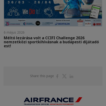
6 május 2026
Méltó lezárása volt a CCIFI Challenge 2026
nemzetközi sportkihívásnak a budapesti díjátadó
est!
Share
Share
Share
Share this page
on
on
on
Facebook
Twitter
Linkedin