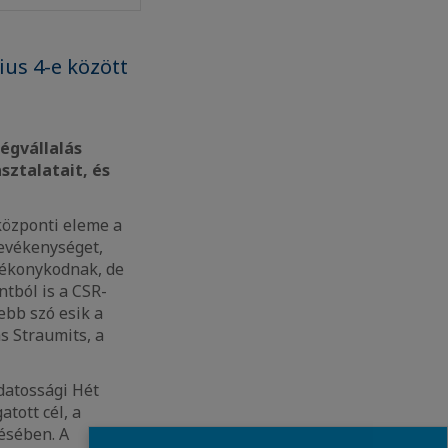
ius 4-e között
ségvállalás
ztalatait, és
 központi eleme a
evékenységet,
ótékonykodnak, de
tból is a CSR-
bb szó esik a
s Straumits, a
datossági Hét
tott cél, a
ésében. A
Close