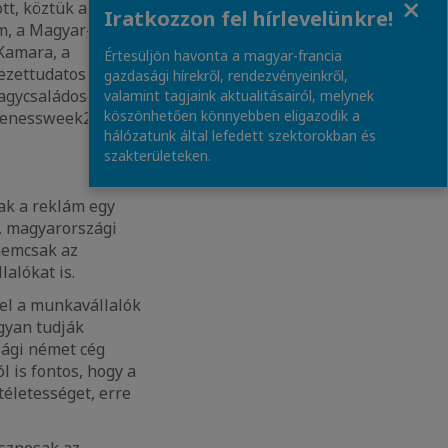
t, köztük az
Iratkozzon fel hírlevelünkre!
m, a Magyar-
Kamara, a
Értesüljön havonta a magyar-francia
ezettudatos Építés
gazdasági hírekről, rendezvényeinkről,
Nagycsaládosok
valamint tagjaink aktualitásairól, melynek
köszönhetően könnyebben eligazodik a
arenessweek2021
hálózatunk által lefedett szektorokban és
szakterületeken.
sak a reklám egy
, magyarországi
nemcsak az
alókat is.
el a munkavállalók
ogyan tudják
zági német cég
l is fontos, hogy a
téletességet, erre
sznosak az