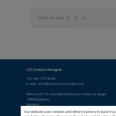
Share
Share
Share
Share this page
on
on
on
Facebook
Twitter
Linkedin
CCI France Hongrie
Tel. +36 1 317 8268
E-mail : info(@)ccifrance-hongrie.org
Rákóczi út 1-3, East West Business Center, 3e étage
1088 Budapest
Hongrie
(Access the map)
Our website uses cookies and others trackers to ease it us