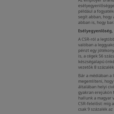
esélyegyenlőséggel
például a fogyaté
segít abban, hogy 
abban is, hogy bar
Esélyegyenlőség,
A CSR-ról a legtö
valóban a leggyak
pénzt egy jótékony
is, a cégek 56 szá
készségalapú önkén
vezetők 8 százalék
Bár a médiában a 
megemlíteni, hogy 
általában helyi civ
gyakran erejükön f
hallunk a magyar v
CSR-felelőst: míg 
csak 9 százalék az 