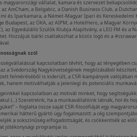
magyarországi vállalat, kamara és szervezet bekapcsolódot
, az AmCham, a Belgabiz, a Danish Business Club, a Dutcha
lmi és Iparkamara, a Német-Magyar Ipari és Kereskedelmi 
ge Budapest, az ÖKA, az AIPM, a HotelHero, a Magyar Körny
, az Egyedülálló Szülők Klubja Alapítvány, a LEO FM és a 
tet. Hozzájuk bárki csatlakozhat a közös logó és a #csraw
ával.
nosságnak szól
ősségvállalással kapcsolatban tévhit, hogy az lényegében c
y az a Svédország Nagykövetségének megbízásából készített
zett felméréséből is kiderült, a CSR-kampányok valójában 
k, hanem motiválhatják a jelenlegi és potenciális munkaváll
geinkkel kapcsolatban az motivál minket, hogy segítségükk
lakul (…) Szeretnénk, ha a munkavállalóink látnák, hol és h
güket” – foglalta össze saját CSR-filozófiáját egy magyarors
amerikai hátterű gyártó úgy fogalmazott: a cég szempontjábó
eljék a sokszínűség elfogadottságát, és csökkentsék az előí
at jótékonysági programjai is.
ing, azaz a munkáltatói imázs szempontjából különösen ha