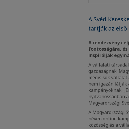
A Svéd Kereske
tartják az els
A rendezvény célj
fontosságára, és
inspirálják egym
A vállalati társad
gazdaságnak. Magy
mégis sok vállalat
nem igazán látják 
kampányoknak. „Em
nyilvánosságban a 
Magyarországi Své
A Magyarországi Sv
néven online kampá
közösség és a vál