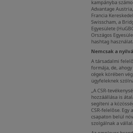
kampányba számos 
Advantage Austria
Francia Kereskede
Swisscham, a Brid
Egyesülete (HuGBC)
Országos Egyesüle
hashtag használat
Nemcsak a nyilvá
A társadalmi felel
formája, de, ahog
cégek körében vég
ügyfeleknek szólna
„A CSR-tevékenysé
hozzáállása is áta
segíteni a közössé
CSR-felelőse. Egy 
csapaton belül növ
szolgálnak a vállal
Az employer brand