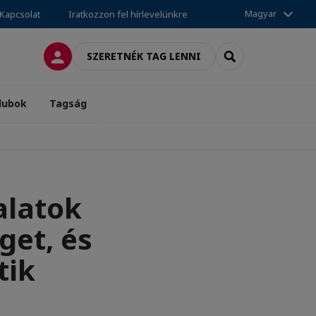
Magyar
Kapcsolat
Iratkozzon fel hírlevelünkre
BELÉPÉS
SEARCH
SZERETNÉK TAG LENNI
lubok
Tagság
alatok
get, és
tik