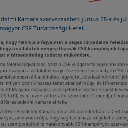
delmi Kamara szervezésében június 28-a és júl
ő magyar CSR Tudatossági Hetet.
a, hogy felhívja a figyelmet a céges társadalmi felelős
 hogy a vállalatok megoszthassák CSR-kampányaik tapas
ást a társadalmilag tudatos működésre.
almi felelősségvállalás, azaz a CSR világszerte egyre inkább
arországon a vállalatok nagy része végez valamilyen CSR-t
 ambivalensen áll a témához: egyfajta „kötelező körként” j
át, milyen pozitív hatása lehet akár pénzügyi és HR-szempon
iatt Magyarországon a valós jelentőségéhez képest kevese
CSR-ről, és mi ezen változtatni szeretnénk”, mondja Thoma
d Kereskedelmi Kamara elnöke.
éd Kereskedelmi Kamara július 28-án indította el a CSR Tu
nyát, amelynek célja, hogy segítse a hazai cégeket a támoga
lalat szempontjából is hatékonyabb CSR-kampányok szervez