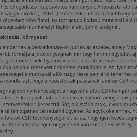
 és elfogadással kapcsolatos kampányok. A tapasztalatok a
kossággal élőkkel, LMBTQ emberekkel és más kisebbségekk
a cégekhez több fiatal, nyitott gondolkodású munkavállaló j
átságosabb munkahelyi légkör alakuljon ki a cégnél.
 oktatás, környezet
bb embernek a pénzadományok jutnak az eszébe, amely Ma
oribb formája a jótékonyságnak: mintegy háromnegyedük ajá
sági szervezetnek. Gyakori viszont a másféle, közvetlenebb
zaléka például részt vett önkéntes munkában is. Az ilyen tev
tességet a munkavállalók nagy része sem érzi tehernek: cs
a mondta azt, hogy a beosztottak passzívak, amikor CSR-mu
legnagyobb nyilvánosságot a nagyvállalatok CSR-kampányai
a kis- és középvállalatok hasonló arányban támogatnak jót
il szervezeteken keresztül. Sőt, a kisvállalatok, jövedelmük
elül támogatnak társadalmi ügyeket. Az egyik oka annak, h
állalatok CSR-tevékenységéről, az az, hogy igen kevés cégné
a multinacionális cégen negyedénél van külön CSR-osztály, 
arány.