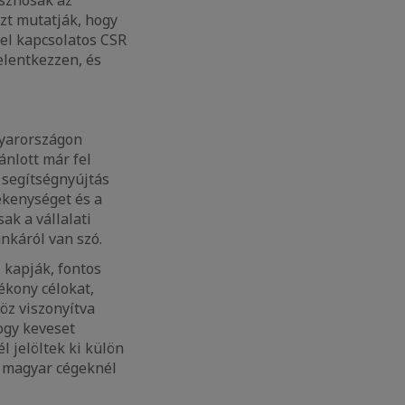
zt mutatják, hogy
el kapcsolatos CSR
elentkezzen, és
gyarországon
nlott már fel
 segítségnyújtás
ékenységet és a
ak a vállalati
nkáról van szó.
 kapják, fontos
ékony célokat,
höz viszonyítva
ogy keveset
l jelöltek ki külön
a magyar cégeknél