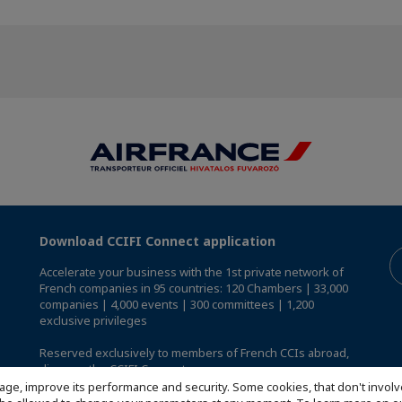
Download CCIFI Connect application
Accelerate your business with the 1st private network of
French companies in 95 countries: 120 Chambers | 33,000
companies | 4,000 events | 300 committees | 1,200
exclusive privileges
Reserved exclusively to members of French CCIs abroad,
discover the CCIFI Connect app
.
age, improve its performance and security. Some cookies, that don't involv