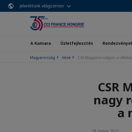
Jelenlétünk világszinten
A Kamara
Üzletfejlesztés
Rendezvénye
Magyarország
Hírek
CSR Magyarországon: a vállalato
CSR M
nagy r
a 
28 június 2021