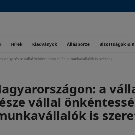
k
Hírek
Kiadványok
Állásbörze
Bizottságok & K
k nagy része vállal önkéntességet, és a munkavállalók is szeretik
agyarországon: a váll
észe vállal önkéntessé
munkavállalók is szere