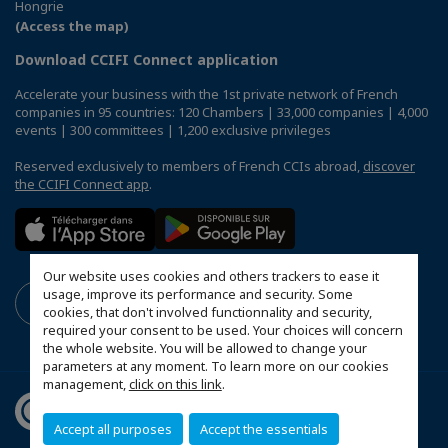
Hongrie
(Access the map)
Download CCIFI Connect application
Accelerate your business with the 1st private network of French
companies in 95 countries: 120 Chambers | 33,000 companies | 4,000
events | 300 committees | 1,200 exclusive privileges
Reserved exclusively to members of French CCIs abroad,
discover
the CCIFI Connect app
.
Our website uses cookies and others trackers to ease it
usage, improve its performance and security. Some
cookies, that don't involved functionnality and security,
required your consent to be used. Your choices will concern
the whole website. You will be allowed to change your
parameters at any moment. To learn more on our cookies
management,
click on this link
.
Accept all purposes
Accept the essentials