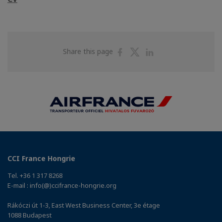
Share
Share
Share
Share this page
on
on
on
Facebook
Twitter
Linkedin
CCI France Hongrie
Tel. +36 1 317 8268
E-mail : info(@)ccifrance-hongrie.org
Rákóczi út 1-3, East West Business Center, 3e étage
1088 Budapest