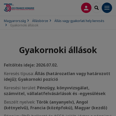
BELÉPÉS
SEARCH
Men
Magyarország
Állásbörze
Állás vagy gyakorlati hely keresés
Gyakornoki állások
Gyakornoki állások
Feltöltés ideje: 2026.07.02.
Keresés típusa:
Állás (határozatlan vagy határozott
idejű); Gyakornoki pozíció
Keresési terület:
Pénzügy, könyvvizsgálat,
számvitel, vállalatfelvásárlások és -egyesülések
Beszélt nyelvek:
Török (anyanyelv), Angol
(kétnyelvű), Francia (középfokú), Magyar (kezdő)