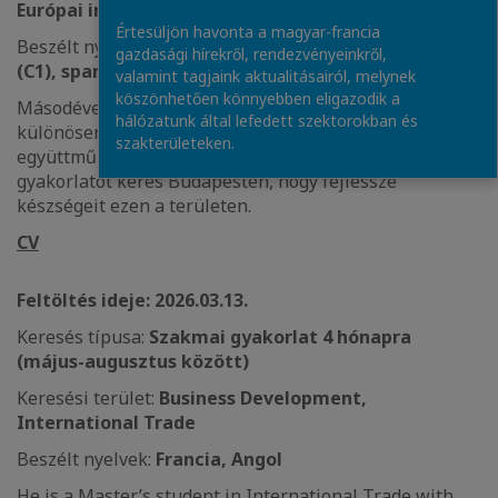
Európai intézmények
Értesüljön havonta a magyar-francia
Beszélt nyelvek:
Francia (anyanyelvi szint), angol
gazdasági hírekről, rendezvényeinkről,
(C1), spanyol/portugál (középfokú)
valamint tagjaink aktualitásairól, melynek
köszönhetően könnyebben eligazodik a
Másodéves politikatudomány szakos hallgató, aki
hálózatunk által lefedett szektorokban és
különösen érdeklődik a nemzetközi és európai
szakterületeken.
együttműködési intézmények iránt. Rövid távú szakmai
gyakorlatot keres Budapesten, hogy fejlessze
készségeit ezen a területen.
CV
Feltöltés ideje: 2026.03.13.
Keresés típusa:
Szakmai gyakorlat 4 hónapra
(május-augusztus között)
Keresési terület:
Business Development,
International Trade
Beszélt nyelvek:
Francia, Angol
He is a Master’s student in International Trade with