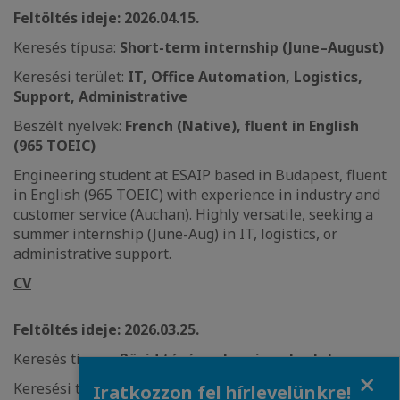
Feltöltés ideje: 2026.04.15.
Keresés típusa:
Short-term internship (June–August)
Keresési terület:
IT, Office Automation, Logistics,
Support, Administrative
Beszélt nyelvek:
French (Native), fluent in English
(965 TOEIC)
Engineering student at ESAIP based in Budapest, fluent
in English (965 TOEIC) with experience in industry and
customer service (Auchan). Highly versatile, seeking a
summer internship (June-Aug) in IT, logistics, or
administrative support.
CV
Feltöltés ideje: 2026.03.25.
Keresés típusa:
Rövid távú szakmai gyakorlat
Close
Keresési terület:
Nemzetközi együttműködés /
Iratkozzon fel hírlevelünkre!