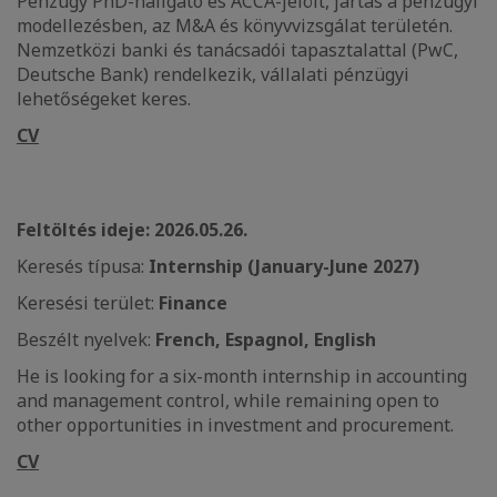
Pénzügy PhD-hallgató és ACCA-jelölt, jártas a pénzügyi
modellezésben, az M&A és könyvvizsgálat területén.
Nemzetközi banki és tanácsadói tapasztalattal (PwC,
Deutsche Bank) rendelkezik, vállalati pénzügyi
lehetőségeket keres.
CV
Feltöltés ideje: 2026.05.26.
Keresés típusa:
Internship (January-June 2027)
Keresési terület:
Finance
Beszélt nyelvek:
French, Espagnol, English
He is looking for a six-month internship in accounting
and management control, while remaining open to
other opportunities in investment and procurement.
CV